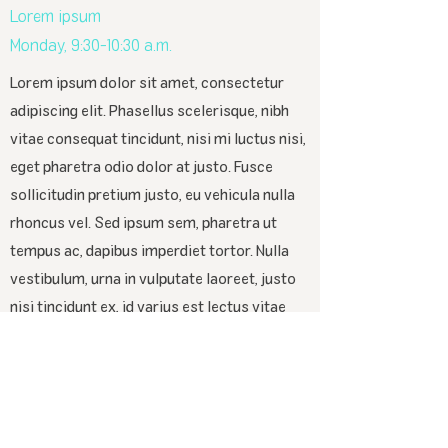
Lorem ipsum
Monday, 9:30-10:30 a.m.
Lorem ipsum dolor sit amet, consectetur
adipiscing elit. Phasellus scelerisque, nibh
vitae consequat tincidunt, nisi mi luctus nisi,
eget pharetra odio dolor at justo. Fusce
sollicitudin pretium justo, eu vehicula nulla
rhoncus vel. Sed ipsum sem, pharetra ut
tempus ac, dapibus imperdiet tortor. Nulla
vestibulum, urna in vulputate laoreet, justo
nisi tincidunt ex, id varius est lectus vitae
magna. Quisque sed mollis velit. Nullam at
urna est. Maecenas cursus nisl nec porta
suscipit. Cras iaculis tincidunt sodales. Sed
convallis tincidunt consequat. Fusce sem
sapien, euismod ac erat in, condimentum